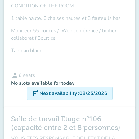
CONDITION OF THE ROOM
1 table haute, 6 chaises hautes et 3 fauteuils bas
Moniteur 55 pouces /
Web conférence
/ boitier
collaboratif Solstice
Tableau blanc
person
6
seats
No slots available for today
date_range
Next availability
:
08/25/2026
Salle de travail Etage n°106
(capacité entre 2 et 8 personnes)
VOUS ETES RESPONSABLE DE L’ÉTAT DE LA