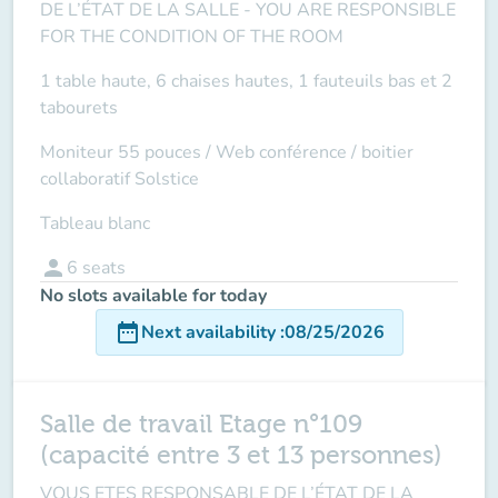
DE L’ÉTAT DE LA SALLE -
YOU ARE RESPONSIBLE
FOR THE CONDITION OF THE ROOM
1 table haute, 6 chaises hautes, 1 fauteuils bas et 2
tabourets
Moniteur 55 pouces /
Web conférence
/ boitier
collaboratif Solstice
Tableau blanc
person
6
seats
No slots available for today
date_range
Next availability
:
08/25/2026
Salle de travail Etage n°109
(capacité entre 3 et 13 personnes)
VOUS ETES RESPONSABLE DE L’ÉTAT DE LA