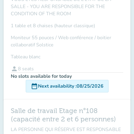
SALLE -
YOU ARE RESPONSIBLE FOR THE
CONDITION OF THE ROOM
1 table et 8 chaises (hauteur classique)
Moniteur 55 pouces /
Web conférence
/ boitier
collaboratif Solstice
Tableau blanc
person
8
seats
No slots available for today
date_range
Next availability
:
08/25/2026
Salle de travail Etage n°108
(capacité entre 2 et 6 personnes)
LA PERSONNE QUI RÉSERVE EST RESPONSABLE