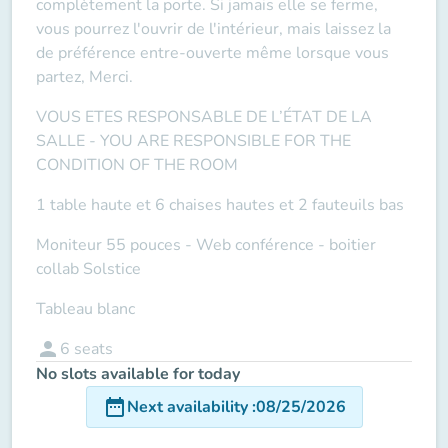
complètement la porte. Si jamais elle se ferme,
vous pourrez l'ouvrir de l'intérieur, mais laissez la
de préférence entre-ouverte même lorsque vous
partez, Merci.
VOUS ETES RESPONSABLE DE L’ÉTAT DE LA
SALLE -
YOU ARE RESPONSIBLE FOR THE
CONDITION OF THE ROOM
1 table haute et 6 chaises hautes et 2 fauteuils bas
Moniteur 55 pouces -
Web conférence
- boitier
collab Solstice
Tableau blanc
person
6
seats
No slots available for today
date_range
Next availability
:
08/25/2026