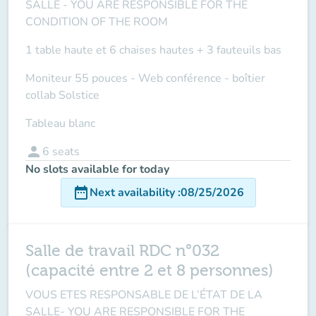
SALLE
- YOU ARE RESPONSIBLE FOR THE
CONDITION OF THE ROOM
1 table haute et 6 chaises hautes + 3 fauteuils bas
Moniteur 55 pouces - Web conférence - boîtier
collab Solstice
Tableau blanc
person
6
seats
No slots available for today
date_range
Next availability
:
08/25/2026
Salle de travail RDC n°032
(capacité entre 2 et 8 personnes)
VOUS ETES RESPONSABLE DE L’ÉTAT DE LA
SALLE-
YOU ARE RESPONSIBLE FOR THE