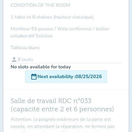
CONDITION OF THE ROOM
1 table et 8 chaises (hauteur classique)
Moniteur 55 pouces /
Web conférence
/ boitier
collaboratif Solstice
Tableau blanc
person
8
seats
No slots available for today
date_range
Next availability
:
08/25/2026
Salle de travail RDC n°033
(capacité entre 2 et 6 personnes)
Attention
,
la poignée extérieure de la porte est
cassée
, en attendant la réparation, ne fermez pas