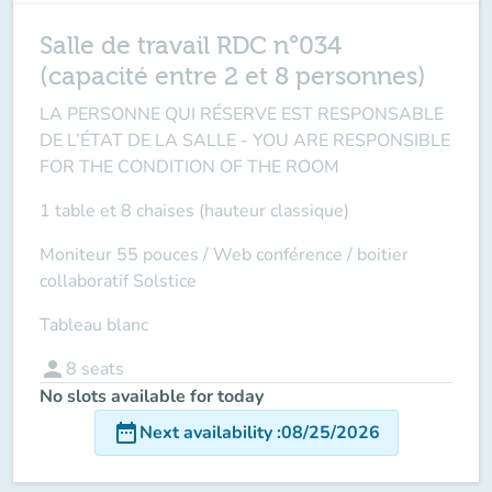
Salle de travail RDC n°034
(capacité entre 2 et 8 personnes)
LA PERSONNE QUI RÉSERVE EST RESPONSABLE
DE L’ÉTAT DE LA SALLE -
YOU ARE RESPONSIBLE
FOR THE CONDITION OF THE ROOM
1 table et 8 chaises (hauteur classique)
Moniteur 55 pouces /
Web conférence
/ boitier
collaboratif Solstice
Tableau blanc
person
8
seats
No slots available for today
date_range
Next availability
:
08/25/2026