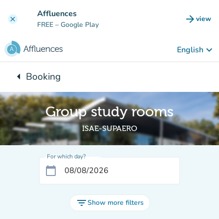
Go to main content
Affluences
arrow_forward
view
clear
(new t
FREE
– Google Play
keyboard_arrow_down
English
arrow_left
Booking
Back to:
Group study rooms
ISAE-SUPAERO
For which day?
calendar_today
filter_list
Show more filters