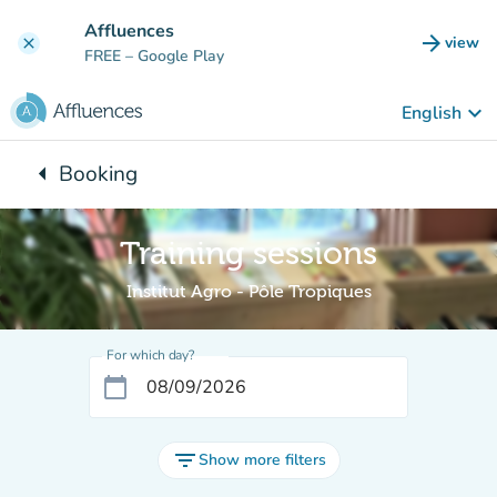
Go to main content
Affluences
arrow_forward
view
clear
(new t
FREE
– Google Play
keyboard_arrow_down
English
arrow_left
Booking
Back to:
Training sessions
Institut Agro - Pôle Tropiques
For which day?
calendar_today
filter_list
Show more filters