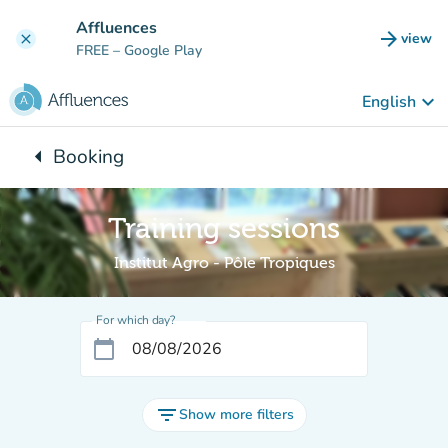
Go to main content
Affluences
arrow_forward
view
clear
(new t
FREE
– Google Play
keyboard_arrow_down
English
arrow_left
Booking
Back to:
Training sessions
Institut Agro - Pôle Tropiques
For which day?
calendar_today
filter_list
Show more filters