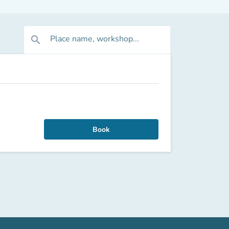
Place name, workshop...
search
Book