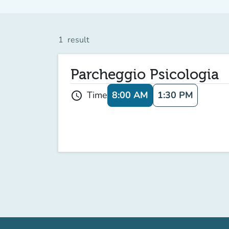
1
result
Parcheggio Psicologia
8:00 AM
1:30 PM
Time
schedule