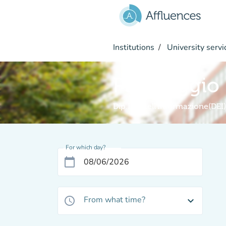
Go to main content
Institutions
University servi
Parcheggio
Dip.Ing.dell'Informazione(DEI)
For which day?
calendar_today
From what time?
access_time
expand_more