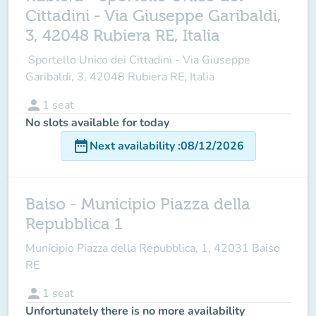
Cittadini - Via Giuseppe Garibaldi,
3, 42048 Rubiera RE, Italia
Sportello Unico dei Cittadini - Via Giuseppe
Garibaldi, 3, 42048 Rubiera RE, Italia
person
1
seat
No slots available for today
date_range
Next availability
:
08/12/2026
Baiso - Municipio Piazza della
Repubblica 1
Municipio Piazza della Repubblica, 1, 42031 Baiso
RE
person
1
seat
Unfortunately there is no more availability