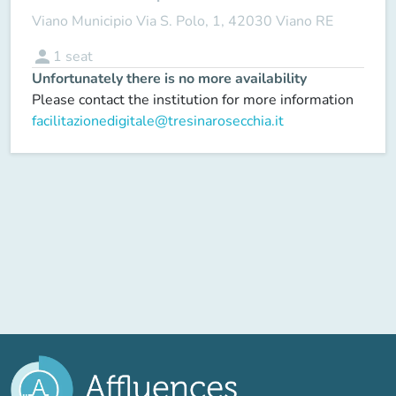
Viano Municipio Via S. Polo, 1, 42030 Viano RE
person
1
seat
Unfortunately there is no more availability
Please contact the institution for more information
facilitazionedigitale@tresinarosecchia.it