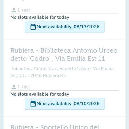
person
1
seat
No slots available for today
date_range
Next availability
:
08/13/2026
Rubiera - Biblioteca Antonio Urceo
detto 'Codro' , Via Emilia Est 11
Biblioteca Antonio Urceo detto 'Codro' Via Emilia
Est, 11, 42048 Rubiera RE
person
1
seat
No slots available for today
date_range
Next availability
:
08/10/2026
Rubiera - Sportello Unico dei