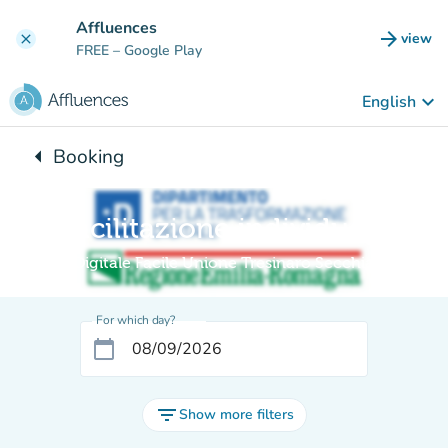
Go to main content
Affluences
arrow_forward
view
clear
(new t
FREE
– Google Play
keyboard_arrow_down
English
arrow_left
Booking
Back to:
Facilitazione individuale
Digitale Facile Unione Tresinaro Secchia
For which day?
calendar_today
filter_list
Show more filters