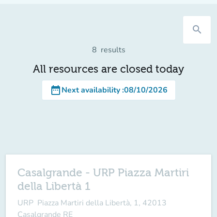
search
8
results
All resources are closed today
date_range
Next availability
:
08/10/2026
Casalgrande - URP Piazza Martiri
della Libertà 1
URP Piazza Martiri della Libertà, 1, 42013
Casalgrande RE