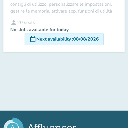
consigli di utilizzo, personalizzare le impostazioni,
gestire la memoria, attivare app, funzioni di utilità
person
20
seats
No slots available for today
date_range
Next availability
:
08/08/2026