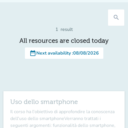
search
1
result
All resources are closed today
date_range
Next availability
:
08/08/2026
Uso dello smartphone
Il corso ha l'obiettivo di approfondire la conoscenza
dell'uso dello smartphoneVerranno trattati i
seguenti argomenti: funzionalità dello smartphone,