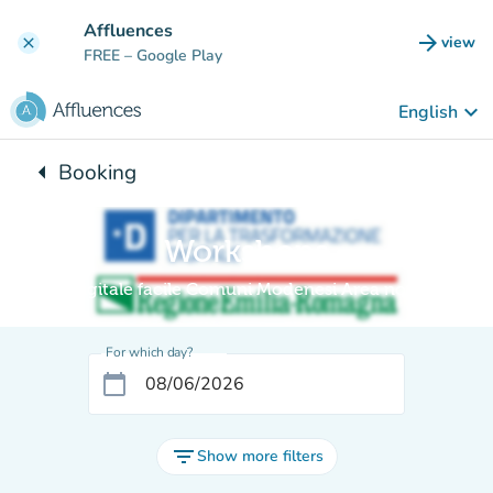
Go to main content
Affluences
arrow_forward
view
clear
(new t
FREE
– Google Play
keyboard_arrow_down
English
arrow_left
Booking
Back to:
Workshops
Digitale facile Comuni Modenesi Area nord
For which day?
calendar_today
filter_list
Show more filters