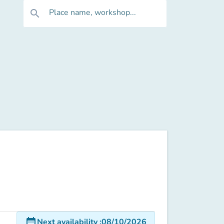
Place name, workshop...
search
date_range
Next availability
:
08/10/2026