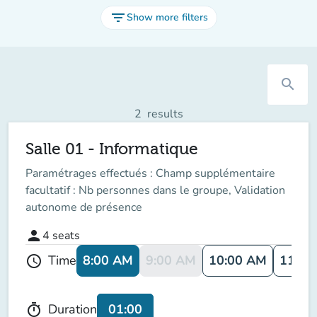
filter_list
Show more filters
search
2
results
Salle 01 - Informatique
Paramétrages effectués : Champ supplémentaire
facultatif : Nb personnes dans le groupe, Validation
autonome de présence
person
4
seats
8:00 AM
9:00 AM
10:00 AM
11:00
Time
schedule
01:00
Duration
timer