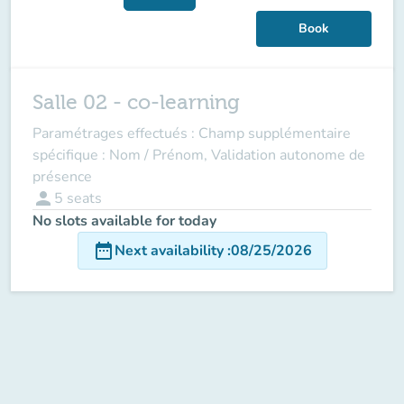
Book
Salle 02 - co-learning
Paramétrages effectués : Champ supplémentaire
spécifique : Nom / Prénom, Validation autonome de
présence
person
5
seats
No slots available for today
date_range
Next availability
:
08/25/2026