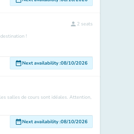
person
2
seats
destination !
date_range
Next availability
:
08/10/2026
s salles de cours sont idéales. Attention,
date_range
Next availability
:
08/10/2026