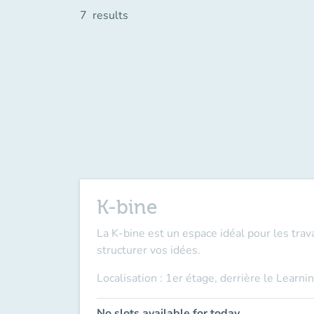
7
results
K-bine
La K-bine est un espace idéal pour les trav
structurer vos idées.
Localisation : 1er étage, derrière le Learni
No slots available for today