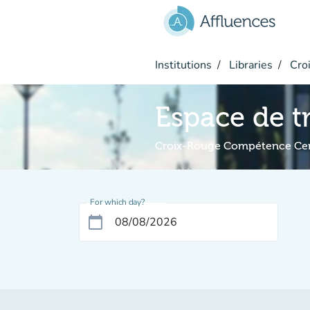
Go to main content
Institutions
Libraries
Croi
Espace de tr
Croix-Rouge Compétence Cent
For which day?
calendar_today