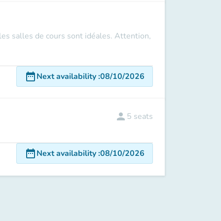
s salles de cours sont idéales. Attention,
date_range
Next availability
:
08/10/2026
person
5
seats
date_range
Next availability
:
08/10/2026