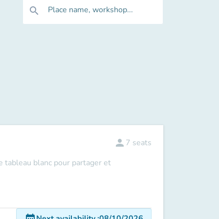
Place name, workshop...
search
person
7
seats
le tableau blanc pour partager et
date_range
Next availability
:
08/10/2026