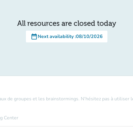
All resources are closed today
date_range
Next availability
:
08/10/2026
aux de groupes et les brainstormings. N'hésitez pas à utiliser 
ng Center