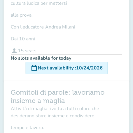
cultura ludica per mettersi
alla prova.
Con l'educatore Andrea Milani
Dai 10 anni
person
15
seats
No slots available for today
date_range
Next availability
:
10/24/2026
Gomitoli di parole: lavoriamo
insieme a maglia
Attività di maglia rivolta a tutti coloro che
desiderano stare insieme e condividere
tempo e lavoro.