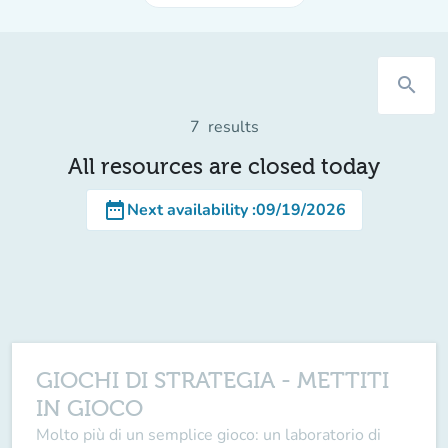
search
7
results
All resources are closed today
date_range
Next availability
:
09/19/2026
GIOCHI DI STRATEGIA - METTITI
IN GIOCO
Molto più di un semplice gioco: un laboratorio di