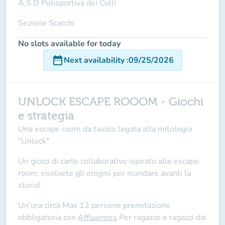
A.S.D Polisportiva dei Colli
Sezione Scacchi
No slots available for today
date_range
Next availability
:
09/25/2026
UNLOCK ESCAPE ROOOM - Giochi
e strategia
Una escape room da tavolo legata alla mitologia
"Unlock"
Un gioco di carte collaborativo ispirato alle escape
room: risolvete gli enigmi per mandare avanti la
storia!
Un'ora circa Max 12 persone prenotazione
obbligatoria con
Affluences
Per ragazze e ragazzi dai