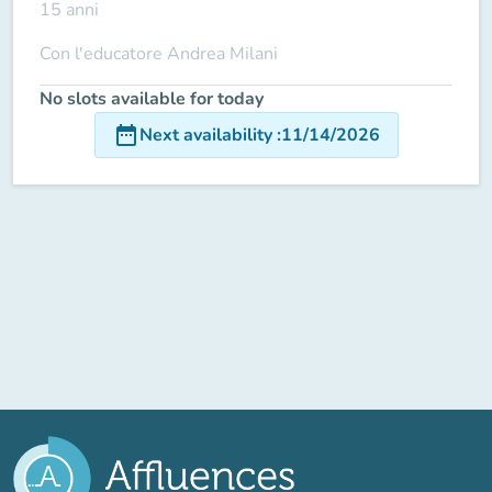
15 anni
Con l'educatore Andrea Milani
No slots available for today
date_range
Next availability
:
11/14/2026