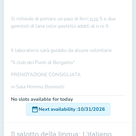
Si richiede di portare un paio di ferri
n.ro
5 e due
gomitoli di lana color pastello adatti al n.ro 5
Il laboratorio sarà guidato da alcune volontarie
"Il club dei Punti di Bergamo"
PRENOTAZIONE CONSIGLIATA
in Sala Mimmo Boninelli
No slots available for today
date_range
Next availability
:
10/31/2026
Il salotto della lingua: L’italiano