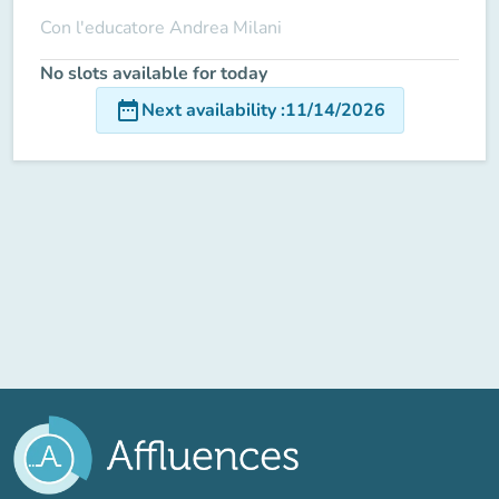
Con l'educatore Andrea Milani
No slots available for today
date_range
Next availability
:
11/14/2026