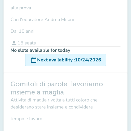
alla prova.
Con l'educatore Andrea Milani
Dai 10 anni
person
15
seats
No slots available for today
date_range
Next availability
:
10/24/2026
Gomitoli di parole: lavoriamo
insieme a maglia
Attività di maglia rivolta a tutti coloro che
desiderano stare insieme e condividere
tempo e lavoro.