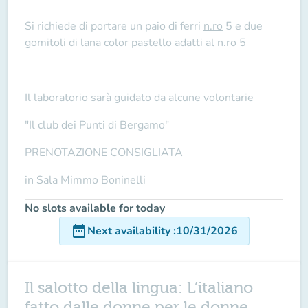
Si richiede di portare un paio di ferri
n.ro
5 e due
gomitoli di lana color pastello adatti al n.ro 5
Il laboratorio sarà guidato da alcune volontarie
"Il club dei Punti di Bergamo"
PRENOTAZIONE CONSIGLIATA
in Sala Mimmo Boninelli
No slots available for today
date_range
Next availability
:
10/31/2026
Il salotto della lingua: L’italiano
fatto dalle donne per le donne