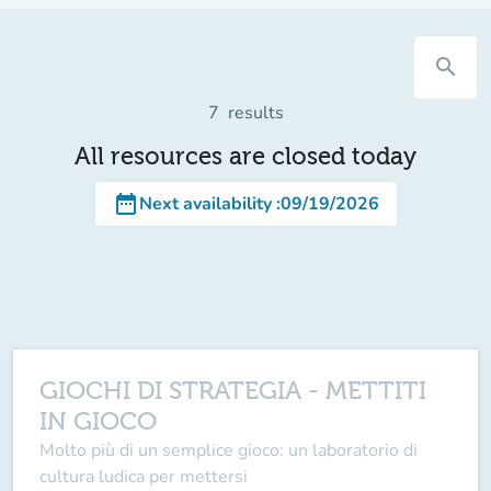
search
7
results
All resources are closed today
date_range
Next availability
:
09/19/2026
GIOCHI DI STRATEGIA - METTITI
IN GIOCO
Molto più di un semplice gioco: un laboratorio di
cultura ludica per mettersi