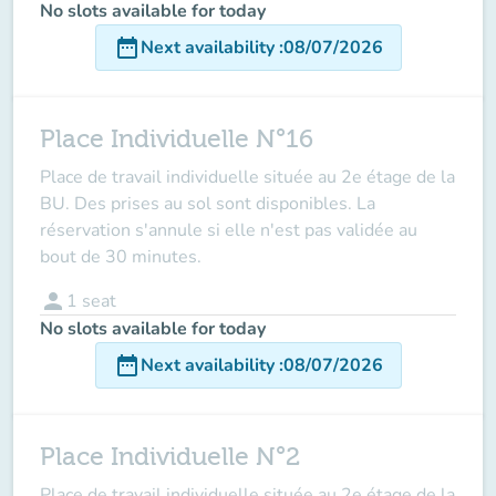
No slots available for today
date_range
Next availability
:
08/07/2026
Place Individuelle N°16
Place de travail individuelle située au 2e étage de la
BU. Des prises au sol sont disponibles. La
réservation s'annule si elle n'est pas validée au
bout de 30 minutes.
person
1
seat
No slots available for today
date_range
Next availability
:
08/07/2026
Place Individuelle N°2
Place de travail individuelle située au 2e étage de la