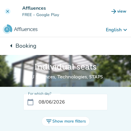
Go to main content
Affluences
arrow_forward
view
clear
(new t
FREE
– Google Play
keyboard_arrow_down
English
arrow_left
Booking
Back to:
Individual seats
BU Sciences, Technologies, STAPS
For which day?
calendar_today
filter_list
Show more filters