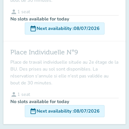
bout de 30 minutes.
person
1
seat
No slots available for today
date_range
Next availability
:
08/07/2026
Place Individuelle N°9
Place de travail individuelle située au 2e étage de la
BU. Des prises au sol sont disponibles. La
réservation s'annule si elle n'est pas validée au
bout de 30 minutes.
person
1
seat
No slots available for today
date_range
Next availability
:
08/07/2026