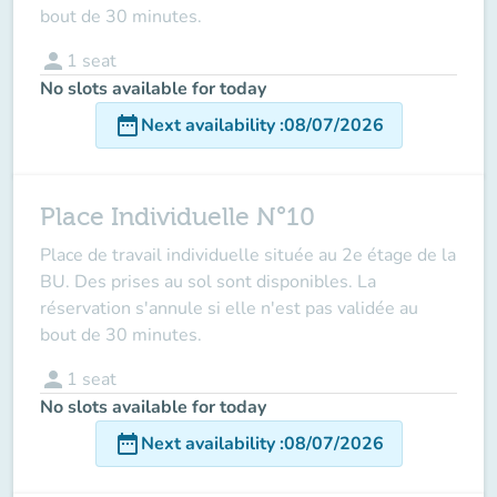
bout de 30 minutes.
person
1
seat
No slots available for today
date_range
Next availability
:
08/07/2026
Place Individuelle N°10
Place de travail individuelle située au 2e étage de la
BU. Des prises au sol sont disponibles. La
réservation s'annule si elle n'est pas validée au
bout de 30 minutes.
person
1
seat
No slots available for today
date_range
Next availability
:
08/07/2026