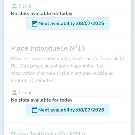
person
1
seat
No slots available for today
date_range
Next availability
:
08/07/2026
Place Individuelle N°13
Place de travail individuelle située au 2e étage de la
BU. Des prises au sol sont disponibles. La
réservation s'annule si elle n'est pas validée au
bout de 30 minutes.
person
1
seat
No slots available for today
date_range
Next availability
:
08/07/2026
Place Individuelle N°14