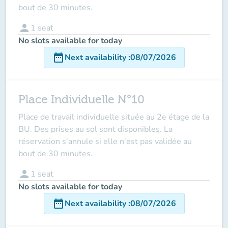
bout de 30 minutes.
person
1
seat
No slots available for today
date_range
Next availability
:
08/07/2026
Place Individuelle N°10
Place de travail individuelle située au 2e étage de la
BU. Des prises au sol sont disponibles. La
réservation s'annule si elle n'est pas validée au
bout de 30 minutes.
person
1
seat
No slots available for today
date_range
Next availability
:
08/07/2026