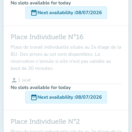
No slots available for today
date_range
Next availability
:
08/07/2026
Place Individuelle N°16
Place de travail individuelle située au 2e étage de la
BU. Des prises au sol sont disponibles. La
réservation s'annule si elle n'est pas validée au
bout de 30 minutes.
person
1
seat
No slots available for today
date_range
Next availability
:
08/07/2026
Place Individuelle N°2
Place de travail individuelle située au 2e étage de la