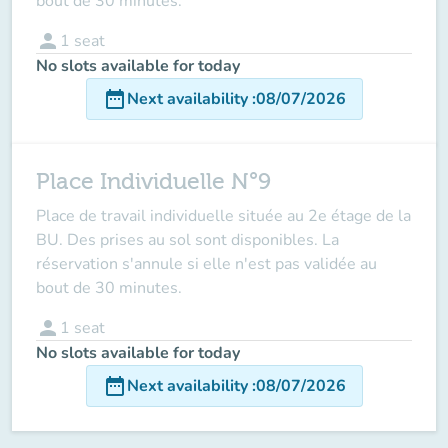
bout de 30 minutes.
person
1
seat
No slots available for today
date_range
Next availability
:
08/07/2026
Place Individuelle N°9
Place de travail individuelle située au 2e étage de la
BU. Des prises au sol sont disponibles. La
réservation s'annule si elle n'est pas validée au
bout de 30 minutes.
person
1
seat
No slots available for today
date_range
Next availability
:
08/07/2026