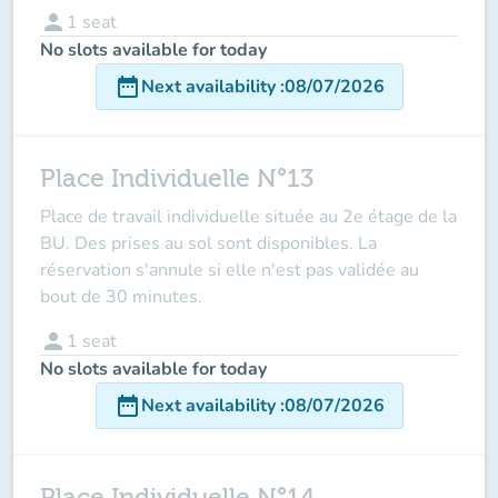
person
1
seat
No slots available for today
date_range
Next availability
:
08/07/2026
Place Individuelle N°13
Place de travail individuelle située au 2e étage de la
BU. Des prises au sol sont disponibles. La
réservation s'annule si elle n'est pas validée au
bout de 30 minutes.
person
1
seat
No slots available for today
date_range
Next availability
:
08/07/2026
Place Individuelle N°14