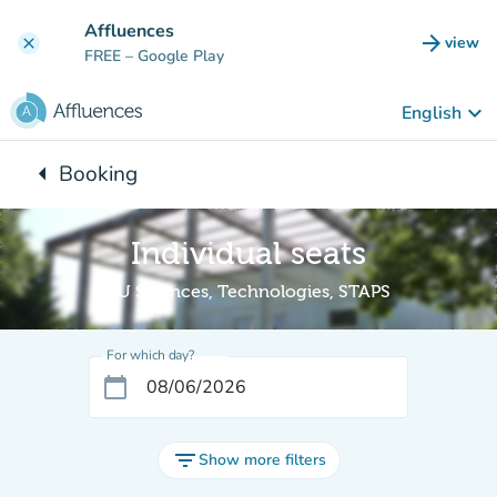
Go to main content
Affluences
arrow_forward
view
clear
(new t
FREE
– Google Play
keyboard_arrow_down
English
arrow_left
Booking
Back to:
Individual seats
BU Sciences, Technologies, STAPS
For which day?
calendar_today
filter_list
Show more filters