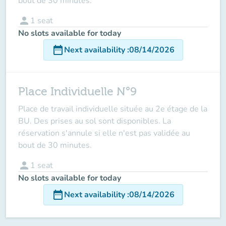
bout de 30 minutes.
person
1
seat
No slots available for today
date_range
Next availability
:
08/14/2026
Place Individuelle N°9
Place de travail individuelle située au 2e étage de la
BU. Des prises au sol sont disponibles. La
réservation s'annule si elle n'est pas validée au
bout de 30 minutes.
person
1
seat
No slots available for today
date_range
Next availability
:
08/14/2026