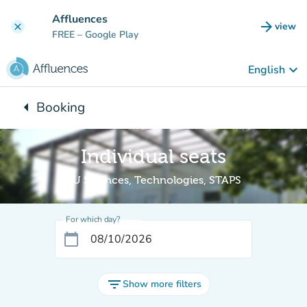
Go to main content
Affluences
arrow_forward
view
clear
(new t
FREE
– Google Play
keyboard_arrow_down
English
arrow_left
Booking
Back to:
Individual seats
BU Sciences, Technologies, STAPS
For which day?
calendar_today
filter_list
Show more filters