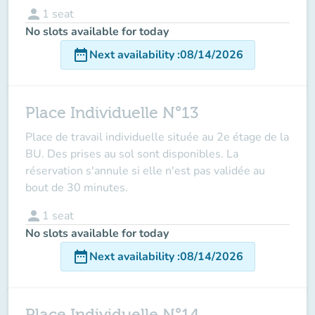
person
1
seat
No slots available for today
date_range
Next availability
:
08/14/2026
Place Individuelle N°13
Place de travail individuelle située au 2e étage de la
BU. Des prises au sol sont disponibles. La
réservation s'annule si elle n'est pas validée au
bout de 30 minutes.
person
1
seat
No slots available for today
date_range
Next availability
:
08/14/2026
Place Individuelle N°14