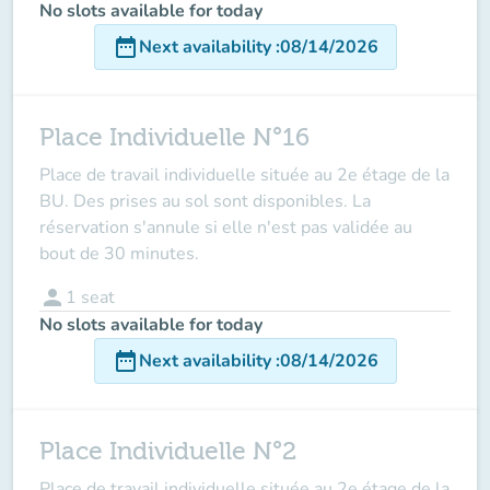
No slots available for today
date_range
Next availability
:
08/14/2026
Place Individuelle N°16
Place de travail individuelle située au 2e étage de la
BU. Des prises au sol sont disponibles. La
réservation s'annule si elle n'est pas validée au
bout de 30 minutes.
person
1
seat
No slots available for today
date_range
Next availability
:
08/14/2026
Place Individuelle N°2
Place de travail individuelle située au 2e étage de la