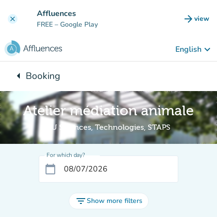
Go to main content
Affluences
arrow_forward
view
clear
(new t
FREE
– Google Play
keyboard_arrow_down
English
arrow_left
Booking
Back to:
Atelier médiation animale
BU Sciences, Technologies, STAPS
For which day?
calendar_today
filter_list
Show more filters