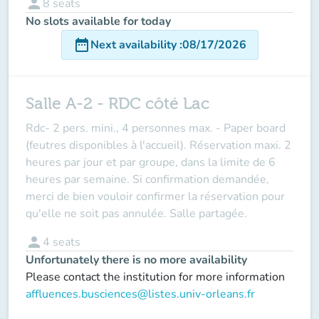
person
8
seats
No slots available for today
date_range
Next availability
:
08/17/2026
Salle A-2 - RDC côté Lac
Rdc-
2 pers. mini., 4 personnes max.
- Paper board
(feutres disponibles à l'accueil). Réservation maxi. 2
heures par jour et par groupe, dans la limite de 6
heures par semaine. Si confirmation demandée,
merci de bien vouloir confirmer la réservation pour
qu'elle ne soit pas annulée. Salle partagée.
person
4
seats
Unfortunately there is no more availability
Please contact the institution for more information
affluences.busciences@listes.univ-orleans.fr