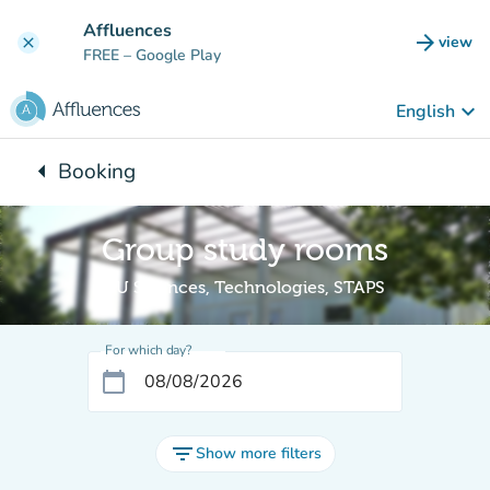
Go to main content
Affluences
arrow_forward
view
clear
(new t
FREE
– Google Play
keyboard_arrow_down
English
arrow_left
Booking
Back to:
Group study rooms
BU Sciences, Technologies, STAPS
For which day?
calendar_today
filter_list
Show more filters