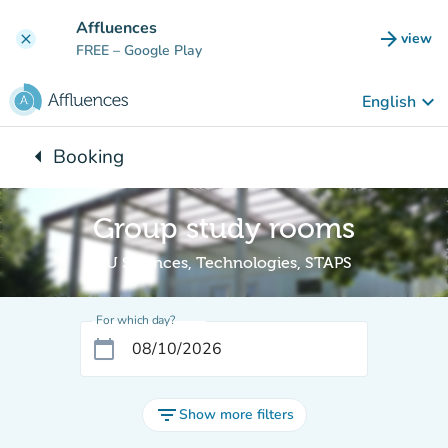
Go to main content
Affluences
arrow_forward
view
clear
(new t
FREE
– Google Play
keyboard_arrow_down
English
arrow_left
Booking
Back to:
Group study rooms
BU Sciences, Technologies, STAPS
For which day?
calendar_today
filter_list
Show more filters