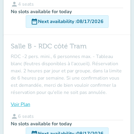
person
4
seats
No slots available for today
date_range
Next availability
:
08/17/2026
Salle B - RDC côté Tram
RDC -
2 pers. mini., 6 personnes max.
- Tableau
blanc (feutres disponibles à l'accueil). Réservation
maxi. 2 heures par jour et par groupe, dans la limite
de 6 heures par semaine. Si une confirmation vous
est demandée, merci de bien vouloir confirmer la
réservation pour qu'elle ne soit pas annulée.
Voir Plan
person
6
seats
No slots available for today
date_range
Next availability
:
08/17/2026