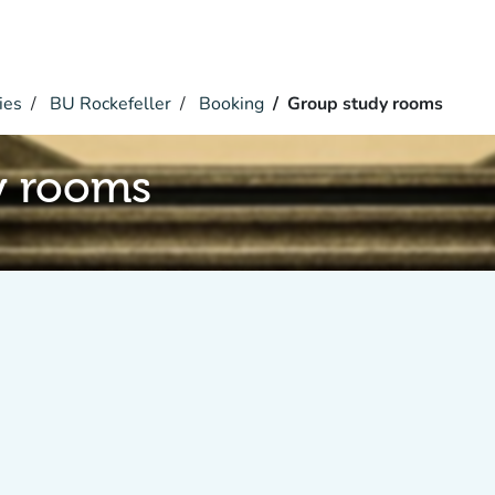
ies
BU Rockefeller
Booking
Group study rooms
y rooms