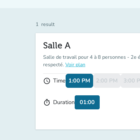
1
result
Salle A
Salle de travail pour 4 à 8 personnes - 2e
respecté.
Voir plan
1:00 PM
2:00 PM
3:00 
Time
schedule
01:00
Duration
timer