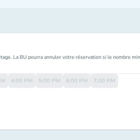
 étage. La BU pourra annuler votre réservation si le nombre m
PM
4:00 PM
5:00 PM
6:00 PM
7:00 PM