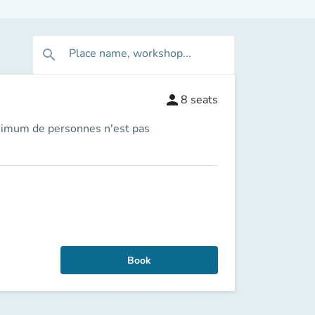
Place name, workshop...
search
person
8
seats
inimum de personnes n'est pas
Book