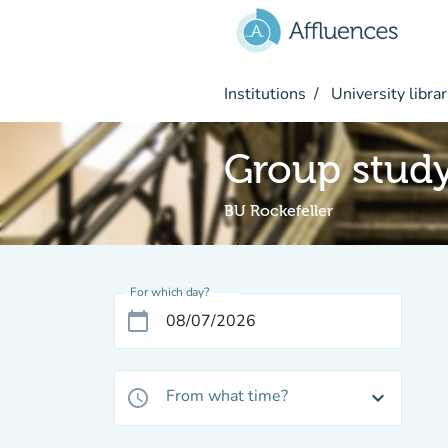
Go to main content
Institutions
University librar
Group stud
BU Rockefeller
For which day?
calendar_today
From what time?
access_time
expand_more