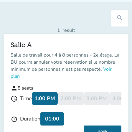
search
1
result
Salle A
Salle de travail pour 4 à 8 personnes - 2e étage. La
BU pourra annuler votre réservation si le nombre
minimum de personnes n'est pas respecté.
Voir
plan
person
8
seats
1:00 PM
2:00 PM
3:00 PM
4:00 P
Time
schedule
01:00
Duration
timer
Book