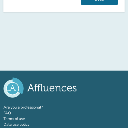
(new tab)
Are you a professional?
FAQ
Terms of use
Data use policy