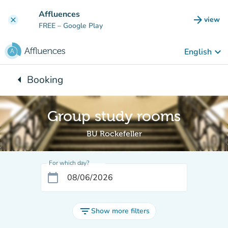
Go to main content
Affluences
arrow_forward
view
clear
(new t
FREE
– Google Play
keyboard_arrow_down
English
arrow_left
Booking
Back to:
Group study rooms
BU Rockefeller
For which day?
calendar_today
filter_list
Show more filters