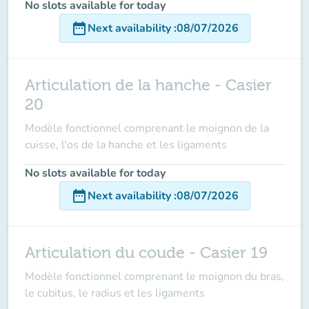
No slots available for today
date_range
Next availability
:
08/07/2026
Articulation de la hanche - Casier
20
Modèle fonctionnel comprenant le moignon de la
cuisse, l'os de la hanche et les ligaments
No slots available for today
date_range
Next availability
:
08/07/2026
Articulation du coude - Casier 19
Modèle fonctionnel comprenant le moignon du bras,
le cubitus, le radius et les ligaments