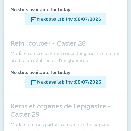
No slots available for today
date_range
Next availability
:
08/07/2026
Rein (coupe) - Casier 28
Modèle comprenant une coupe longitudinale du rein
droit, d'un néphron et d'un glomérule
No slots available for today
date_range
Next availability
:
08/07/2026
Reins et organes de l'épigastre -
Casier 29
Modèle en trois parties comprenant les organes