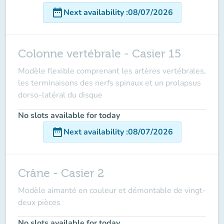
date_range
Next availability
:
08/07/2026
Colonne vertébrale - Casier 15
Modèle flexible comprenant les artères vertébrales,
les terminaisons des nerfs spinaux et un prolapsus
dorso-latéral du disque
No slots available for today
date_range
Next availability
:
08/07/2026
Crâne - Casier 2
Modèle aimanté en couleur et démontable de vingt-
deux pièces
No slots available for today