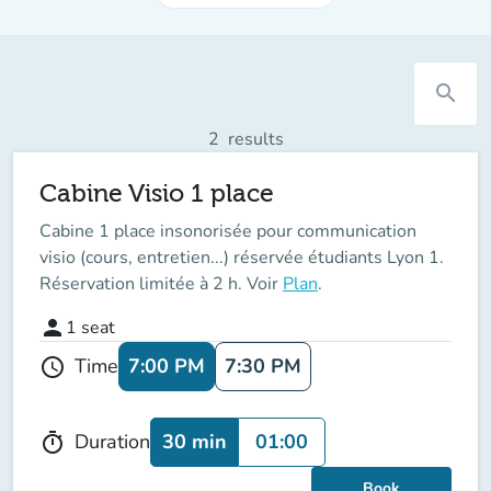
search
2
results
Cabine Visio 1 place
Cabine 1 place insonorisée pour communication
visio (cours, entretien...) réservée étudiants Lyon 1.
Réservation limitée à 2 h. Voir
Plan
.
person
1
seat
7:00 PM
7:30 PM
Time
schedule
30 min
01:00
Duration
timer
Book