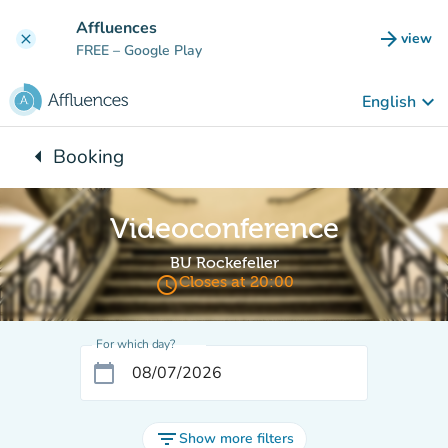
Go to main content
Affluences
arrow_forward
view
clear
(new t
FREE
– Google Play
keyboard_arrow_down
English
arrow_left
Booking
Back to:
Videoconference
BU Rockefeller
access_time
Closes at 20:00
For which day?
calendar_today
filter_list
Show more filters