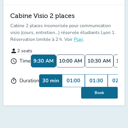
Cabine Visio 2 places
Cabine 2 places insonorisée pour communication
visio (cours, entretien...) réservée étudiants Lyon 1.
Réservation limitée à 2 h. Voir
Plan
.
person
2
seats
9:30 AM
10:00 AM
10:30 AM
11:0
Time
schedule
30 min
01:00
01:30
02:00
Duration
timer
Book