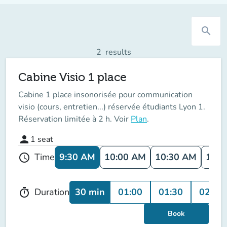
search
2
results
Cabine Visio 1 place
Cabine 1 place insonorisée pour communication
visio (cours, entretien...) réservée étudiants Lyon 1.
Réservation limitée à 2 h. Voir
Plan
.
person
1
seat
9:30 AM
10:00 AM
10:30 AM
11:0
Time
schedule
30 min
01:00
01:30
02:00
Duration
timer
Book