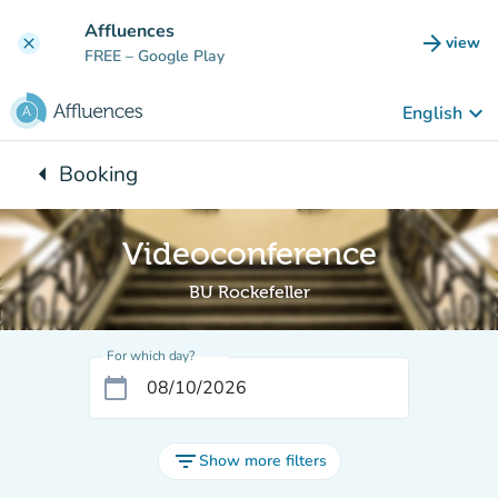
Go to main content
Affluences
arrow_forward
view
clear
(new t
FREE
– Google Play
keyboard_arrow_down
English
arrow_left
Booking
Back to:
Videoconference
BU Rockefeller
For which day?
calendar_today
filter_list
Show more filters