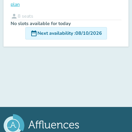
plan
person
8
seats
No slots available for today
date_range
Next availability
:
08/10/2026