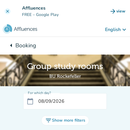
Go to main content
Affluences
arrow_forward
view
clear
(new t
FREE
– Google Play
keyboard_arrow_down
English
arrow_left
Booking
Back to:
Group study rooms
BU Rockefeller
For which day?
calendar_today
filter_list
Show more filters