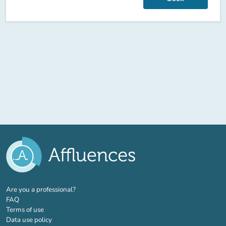
(new tab)
Are you a professional?
FAQ
Terms of use
Data use policy