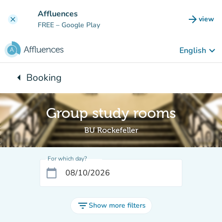
Go to main content
Affluences
arrow_forward
view
clear
(new t
FREE
– Google Play
keyboard_arrow_down
English
arrow_left
Booking
Back to:
Group study rooms
BU Rockefeller
For which day?
calendar_today
filter_list
Show more filters