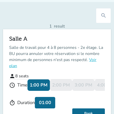
search
1
result
Salle A
Salle de travail pour 4 à 8 personnes - 2e étage. La
BU pourra annuler votre réservation si le nombre
minimum de personnes n'est pas respecté.
Voir
plan
person
8
seats
1:00 PM
2:00 PM
3:00 PM
4:00 P
Time
schedule
01:00
Duration
timer
Book