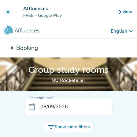
Go to main content
Affluences
arrow_forward
view
clear
(new t
FREE
– Google Play
keyboard_arrow_down
English
arrow_left
Booking
Back to:
Group study rooms
BU Rockefeller
For which day?
calendar_today
filter_list
Show more filters