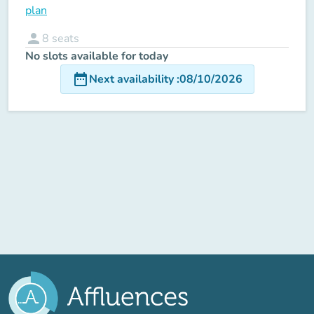
plan
person
8
seats
No slots available for today
date_range
Next availability
:
08/10/2026