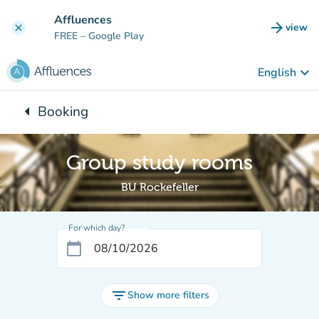
Go to main content
Affluences
arrow_forward
view
clear
(new t
FREE
– Google Play
keyboard_arrow_down
English
arrow_left
Booking
Back to:
Group study rooms
BU Rockefeller
For which day?
calendar_today
filter_list
Show more filters