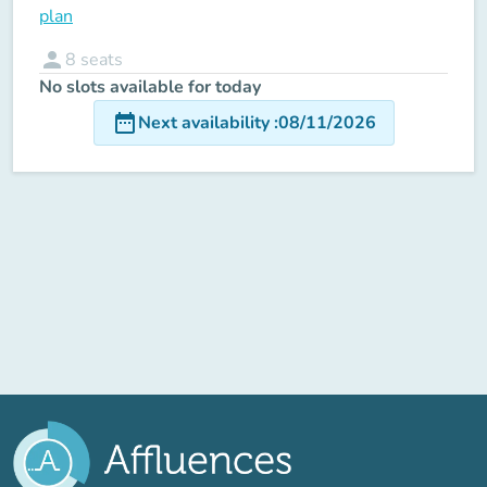
plan
person
8
seats
No slots available for today
date_range
Next availability
:
08/11/2026