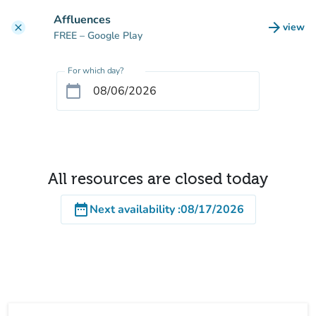
Go to main content
Affluences
arrow_forward
view
clear
(new t
FREE
– Google Play
For which day?
calendar_today
All resources are closed today
date_range
Next availability
:
08/17/2026