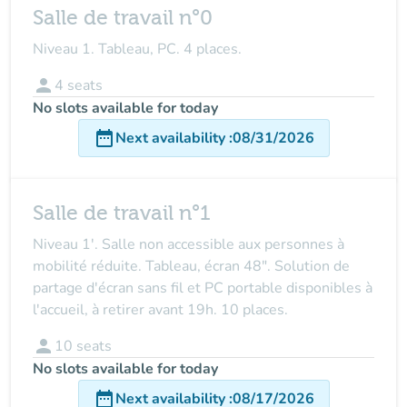
Salle de travail n°0
Niveau 1. Tableau, PC. 4 places.
person
4
seats
No slots available for today
date_range
Next availability
:
08/31/2026
Salle de travail n°1
Niveau 1'. Salle non accessible aux personnes à
mobilité réduite. Tableau, écran 48". Solution de
partage d'écran sans fil et PC portable disponibles à
l'accueil, à retirer avant 19h. 10 places.
person
10
seats
No slots available for today
date_range
Next availability
:
08/17/2026