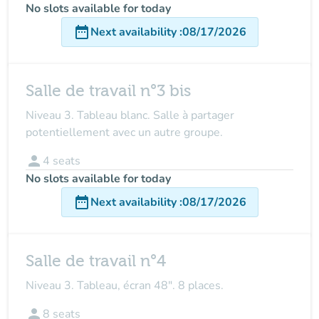
No slots available for today
date_range
Next availability
:
08/17/2026
Salle de travail n°3 bis
Niveau 3. Tableau blanc. Salle à partager
potentiellement avec un autre groupe.
person
4
seats
No slots available for today
date_range
Next availability
:
08/17/2026
Salle de travail n°4
Niveau 3. Tableau, écran 48". 8 places.
person
8
seats