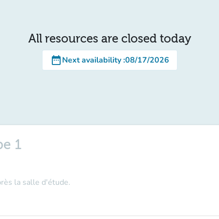
All resources are closed today
date_range
Next availability
:
08/17/2026
pe 1
rès la salle d'étude.