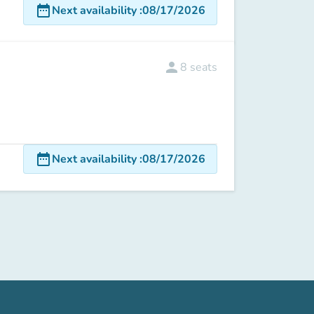
date_range
Next availability
:
08/17/2026
person
8
seats
date_range
Next availability
:
08/17/2026