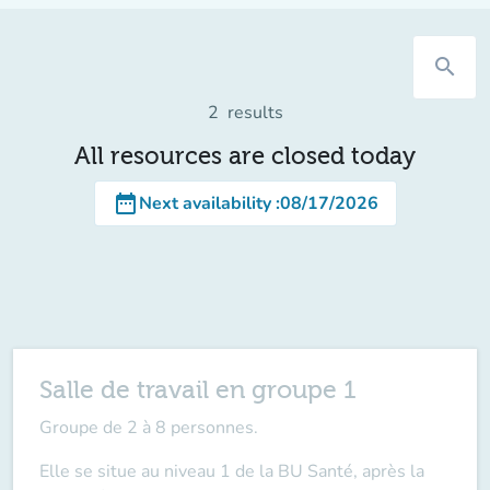
search
2
results
All resources are closed today
date_range
Next availability
:
08/17/2026
Salle de travail en groupe 1
Groupe de 2 à 8 personnes.
Elle se situe au niveau 1 de la BU Santé, après la