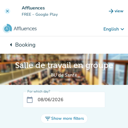
Go to main content
Affluences
arrow_forward
view
clear
(new t
FREE
– Google Play
keyboard_arrow_down
English
arrow_left
Booking
Back to:
Salle de travail en groupe
BU de Santé
For which day?
calendar_today
filter_list
Show more filters