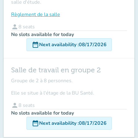
salle d'étude.
Règlement de la salle
person
8
seats
No slots available for today
date_range
Next availability
:
08/17/2026
Salle de travail en groupe 2
Groupe de 2 à 8 personnes.
Elle se situe à l'étage de la BU Santé.
person
8
seats
No slots available for today
date_range
Next availability
:
08/17/2026