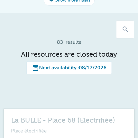
filter_list
Show more filters
search
83
results
All resources are closed today
date_range
Next availability
:
08/17/2026
La BULLE - Place 68 (Electrifiée)
Place électrifiée