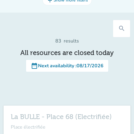
filter_list
Show more filters
search
83
results
All resources are closed today
date_range
Next availability
:
08/17/2026
La BULLE - Place 68 (Electrifiée)
Place électrifiée