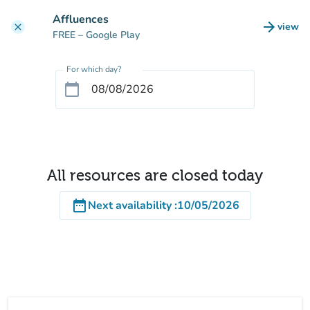
Go to main content
Affluences
arrow_forward
view
clear
(new t
FREE
– Google Play
For which day?
calendar_today
All resources are closed today
date_range
Next availability
:
10/05/2026