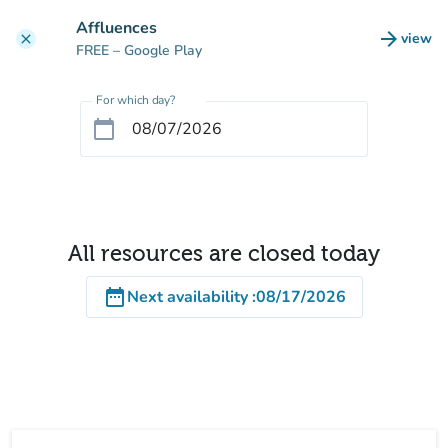
Go to main content
Affluences
arrow_forward
view
clear
(new t
FREE
– Google Play
For which day?
calendar_today
All resources are closed today
date_range
Next availability
:
08/17/2026