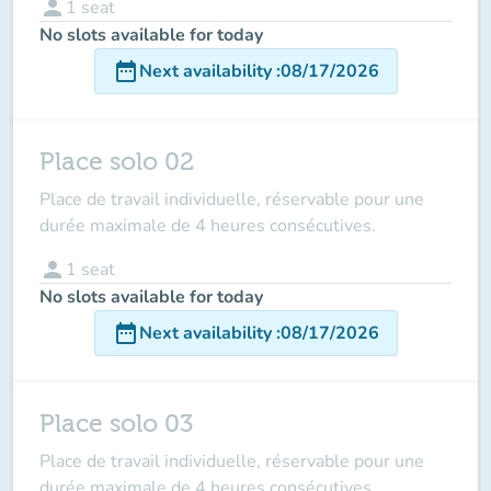
person
1
seat
No slots available for today
date_range
Next availability
:
08/17/2026
Place solo 02
Place de travail individuelle, réservable pour une
durée maximale de 4 heures consécutives.
person
1
seat
No slots available for today
date_range
Next availability
:
08/17/2026
Place solo 03
Place de travail individuelle, réservable pour une
durée maximale de 4 heures consécutives.