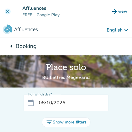
Go to main content
Affluences
arrow_forward
view
clear
(new t
FREE
– Google Play
keyboard_arrow_down
English
arrow_left
Booking
Back to:
Place solo
BU Lettres Mégevand
For which day?
calendar_today
filter_list
Show more filters