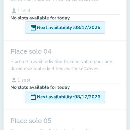
person
1
seat
No slots available for today
date_range
Next availability
:
08/17/2026
Place solo 04
Place de travail individuelle, réservable pour une
durée maximale de 4 heures consécutives.
person
1
seat
No slots available for today
date_range
Next availability
:
08/17/2026
Place solo 05