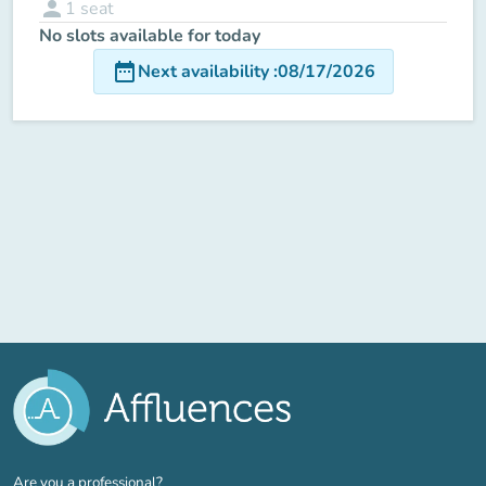
person
1
seat
No slots available for today
date_range
Next availability
:
08/17/2026
(new tab)
Are you a professional?