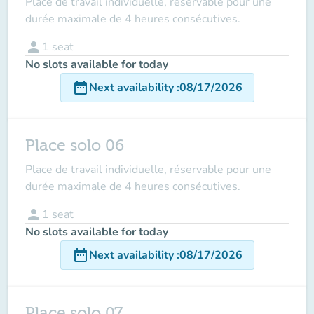
Place de travail individuelle, réservable pour une
durée maximale de 4 heures consécutives.
person
1
seat
No slots available for today
date_range
Next availability
:
08/17/2026
Place solo 06
Place de travail individuelle, réservable pour une
durée maximale de 4 heures consécutives.
person
1
seat
No slots available for today
date_range
Next availability
:
08/17/2026
Place solo 07