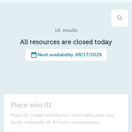
search
16
results
All resources are closed today
date_range
Next availability
:
08/17/2026
Place solo 01
Place de travail individuelle, réservable pour une
durée maximale de 4 heures consécutives.