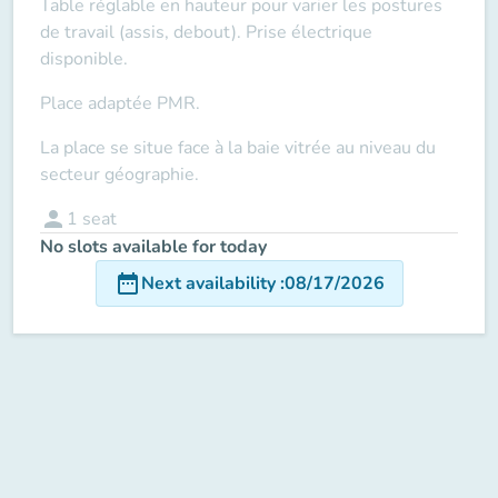
Table réglable en hauteur pour varier les postures
de travail (assis, debout). Prise électrique
disponible.
Place adaptée PMR.
La place se situe face à la baie vitrée au niveau du
secteur géographie.
person
1
seat
No slots available for today
date_range
Next availability
:
08/17/2026