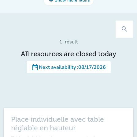
filter_list
Show more filters
search
1
result
All resources are closed today
date_range
Next availability
:
08/17/2026
Place individuelle avec table
réglable en hauteur