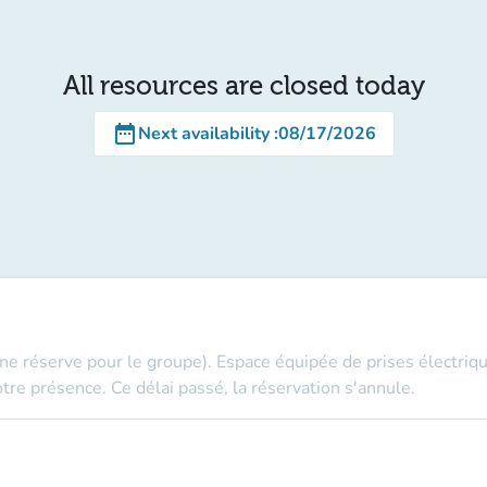
All resources are closed today
date_range
Next availability
:
08/17/2026
ne réserve pour le groupe). Espace équipée de prises électriq
tre présence. Ce délai passé, la réservation s'annule.