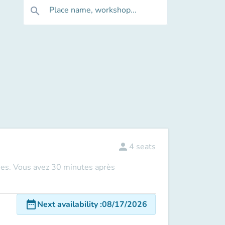
Place name, workshop...
search
person
4
seats
ues. Vous avez 30 minutes après
date_range
Next availability
:
08/17/2026