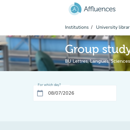
Go to main content
Institutions
University librar
Group stud
BU Lettres, Langues, Science
For which day?
calendar_today