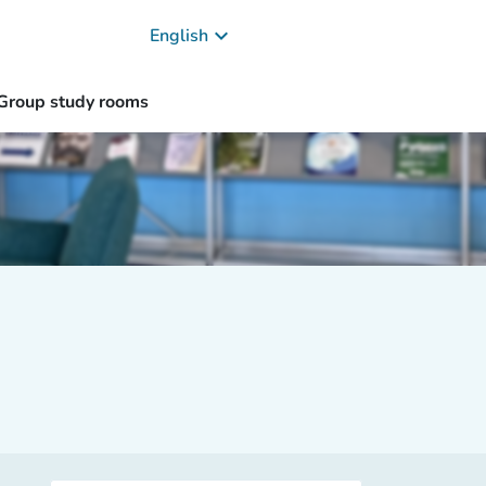
keyboard_arrow_down
English
Group study rooms