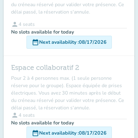
du créneau réservé pour valider votre présence. Ce
délai passé, la réservation s'annule.
person
4
seats
No slots available for today
date_range
Next availability
:
08/17/2026
Espace collaboratif 2
Pour 2 à 4 personnes max. (1 seule personne
réserve pour le groupe). Espace équipée de prises
électriques. Vous avez 30 minutes après le début
du créneau réservé pour valider votre présence. Ce
délai passé, la réservation s'annule.
person
4
seats
No slots available for today
date_range
Next availability
:
08/17/2026