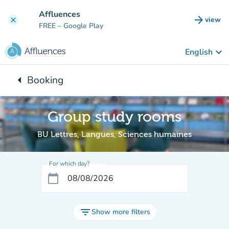
Go to main content
Affluences
arrow_forward
view
clear
(new t
FREE
– Google Play
keyboard_arrow_down
English
arrow_left
Booking
Back to:
Group study rooms
BU Lettres, Langues, Sciences humaines
For which day?
calendar_today
filter_list
Show more filters