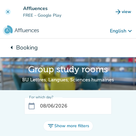
Go to main content
Affluences
arrow_forward
view
clear
(new t
FREE
– Google Play
keyboard_arrow_down
English
arrow_left
Booking
Back to:
Group study rooms
BU Lettres, Langues, Sciences humaines
For which day?
calendar_today
filter_list
Show more filters