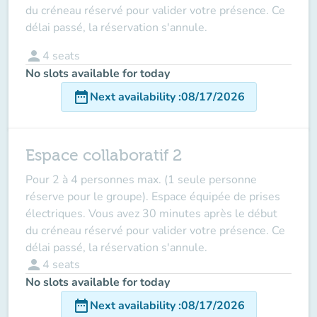
du créneau réservé pour valider votre présence. Ce
délai passé, la réservation s'annule.
person
4
seats
No slots available for today
date_range
Next availability
:
08/17/2026
Espace collaboratif 2
Pour 2 à 4 personnes max. (1 seule personne
réserve pour le groupe). Espace équipée de prises
électriques. Vous avez 30 minutes après le début
du créneau réservé pour valider votre présence. Ce
délai passé, la réservation s'annule.
person
4
seats
No slots available for today
date_range
Next availability
:
08/17/2026