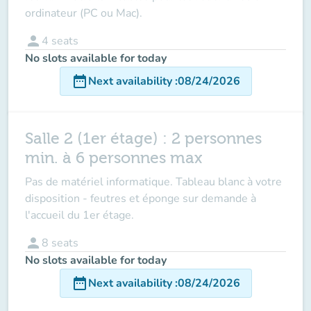
ordinateur (PC ou Mac).
person
4
seats
No slots available for today
date_range
Next availability
:
08/24/2026
Salle 2 (1er étage) : 2 personnes
min. à 6 personnes max
Pas de matériel informatique. Tableau blanc à votre
disposition - feutres et éponge sur demande à
l'accueil du 1er étage.
person
8
seats
No slots available for today
date_range
Next availability
:
08/24/2026