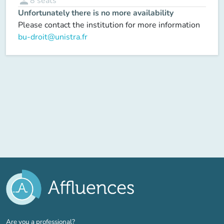
person
8
seats
Unfortunately there is no more availability
Please contact the institution for more information
bu-droit@unistra.fr
(new tab)
Are you a professional?