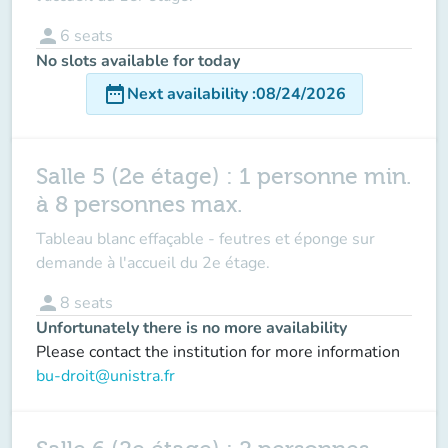
person
6
seats
No slots available for today
date_range
Next availability
:
08/24/2026
Salle 5 (2e étage) : 1 personne min.
à 8 personnes max.
Tableau blanc effaçable - feutres et éponge sur
demande à l'accueil du 2e étage.
person
8
seats
Unfortunately there is no more availability
Please contact the institution for more information
bu-droit@unistra.fr