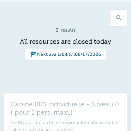
search
2
results
All resources are closed today
date_range
Next availability
:
08/17/2026
Cabine 003 Individuelle - Niveau 0
( pour 1 pers. maxi.)
Au RDC à côté du libre-service informatique. Cette
cabine a un tabouret surélevé.