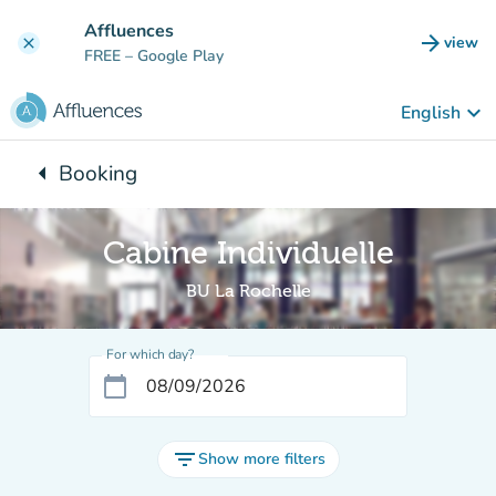
Go to main content
Affluences
arrow_forward
view
clear
(new t
FREE
– Google Play
keyboard_arrow_down
English
arrow_left
Booking
Back to:
Cabine Individuelle
BU La Rochelle
For which day?
calendar_today
filter_list
Show more filters