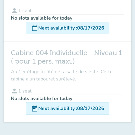
person
1
seat
No slots available for today
date_range
Next availability
:
08/17/2026
Cabine 004 Individuelle - Niveau 1
( pour 1 pers. maxi.)
Au 1er étage à côté de la salle de sieste. Cette
cabine a un tabouret surélevé.
person
1
seat
No slots available for today
date_range
Next availability
:
08/17/2026