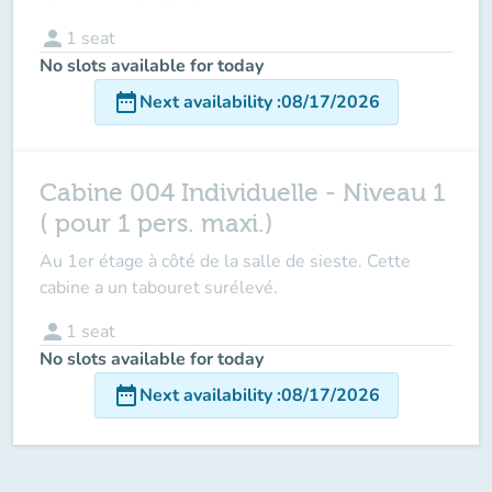
person
1
seat
No slots available for today
date_range
Next availability
:
08/17/2026
Cabine 004 Individuelle - Niveau 1
( pour 1 pers. maxi.)
Au 1er étage à côté de la salle de sieste. Cette
cabine a un tabouret surélevé.
person
1
seat
No slots available for today
date_range
Next availability
:
08/17/2026