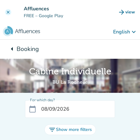
Go to main content
Affluences
arrow_forward
view
clear
(new t
FREE
– Google Play
keyboard_arrow_down
English
arrow_left
Booking
Back to:
Cabine Individuelle
BU La Rochelle
For which day?
calendar_today
filter_list
Show more filters