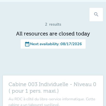
search
2
results
All resources are closed today
date_range
Next availability
:
08/17/2026
Cabine 003 Individuelle - Niveau 0
( pour 1 pers. maxi.)
Au RDC à côté du libre-service informatique. Cette
cabine a un tabouret surélevé.