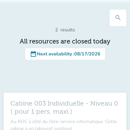
search
2
results
All resources are closed today
date_range
Next availability
:
08/17/2026
Cabine 003 Individuelle - Niveau 0
( pour 1 pers. maxi.)
Au RDC à côté du libre-service informatique. Cette
cabine a un tabouret surélevé.