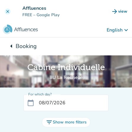
Go to main content
Affluences
arrow_forward
view
clear
(new t
FREE
– Google Play
keyboard_arrow_down
English
arrow_left
Booking
Back to:
Cabine Individuelle
BU La Rochelle
For which day?
calendar_today
filter_list
Show more filters