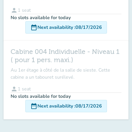
person
1
seat
No slots available for today
date_range
Next availability
:
08/17/2026
Cabine 004 Individuelle - Niveau 1
( pour 1 pers. maxi.)
Au 1er étage à côté de la salle de sieste. Cette
cabine a un tabouret surélevé.
person
1
seat
No slots available for today
date_range
Next availability
:
08/17/2026