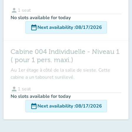
person
1
seat
No slots available for today
date_range
Next availability
:
08/17/2026
Cabine 004 Individuelle - Niveau 1
( pour 1 pers. maxi.)
Au 1er étage à côté de la salle de sieste. Cette
cabine a un tabouret surélevé.
person
1
seat
No slots available for today
date_range
Next availability
:
08/17/2026