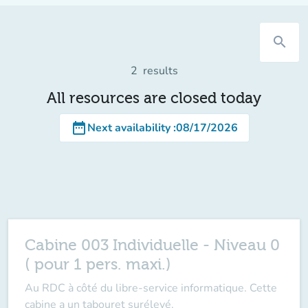
search
2
results
All resources are closed today
date_range
Next availability
:
08/17/2026
Cabine 003 Individuelle - Niveau 0
( pour 1 pers. maxi.)
Au RDC à côté du libre-service informatique. Cette
cabine a un tabouret surélevé.