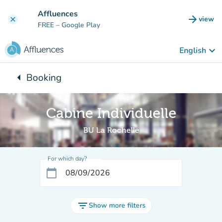
Go to main content
Affluences
arrow_forward
view
clear
(new t
FREE
– Google Play
keyboard_arrow_down
English
arrow_left
Booking
Back to:
Cabine Individuelle
BU La Rochelle
For which day?
calendar_today
filter_list
Show more filters