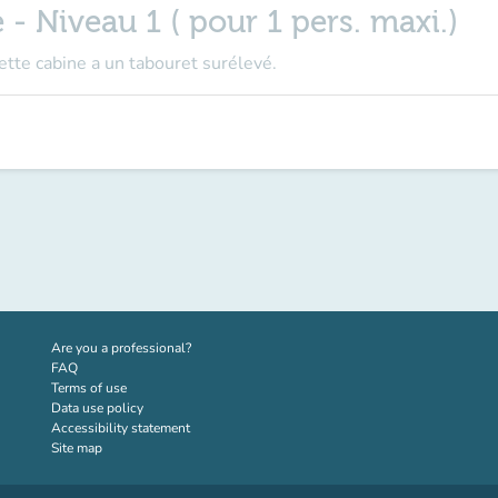
- Niveau 1 ( pour 1 pers. maxi.)
Cette cabine a un tabouret surélevé.
(new tab)
Are you a professional?
FAQ
Terms of use
Data use policy
Accessibility statement
Site map