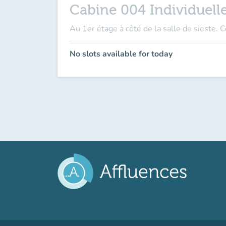
Cabine 004 Individuelle 
Au 1er étage à côté de la salle de sieste. 
No slots available for today