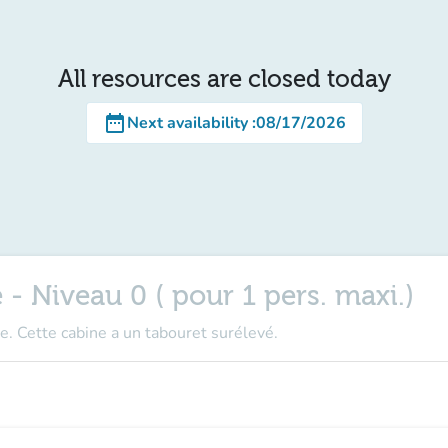
All resources are closed today
date_range
Next availability
:
08/17/2026
 - Niveau 0 ( pour 1 pers. maxi.)
e. Cette cabine a un tabouret surélevé.