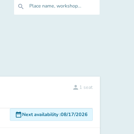
Place name, workshop...
search
person
1
seat
date_range
Next availability
:
08/17/2026