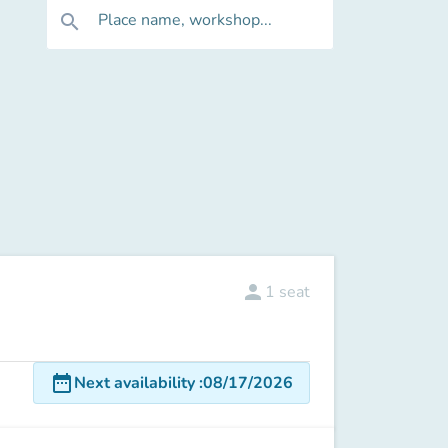
Place name, workshop...
search
person
1
seat
date_range
Next availability
:
08/17/2026