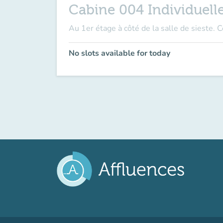
Cabine 004 Individuelle 
Au 1er étage à côté de la salle de sieste. 
No slots available for today