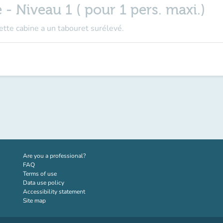
- Niveau 1 ( pour 1 pers. maxi.)
Cette cabine a un tabouret surélevé.
(new tab)
Are you a professional?
FAQ
Terms of use
Data use policy
Accessibility statement
Site map