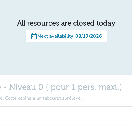
All resources are closed today
date_range
Next availability
:
08/17/2026
 - Niveau 0 ( pour 1 pers. maxi.)
e. Cette cabine a un tabouret surélevé.