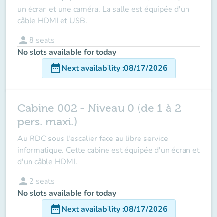
un écran et une caméra. La salle est équipée d'un
câble HDMI et USB.
person
8
seats
No slots available for today
date_range
Next availability
:
08/17/2026
Cabine 002 - Niveau 0 (de 1 à 2
pers. maxi.)
Au RDC sous l'escalier face au libre service
informatique. Cette cabine est équipée d'un écran et
d'un câble HDMI.
person
2
seats
No slots available for today
date_range
Next availability
:
08/17/2026