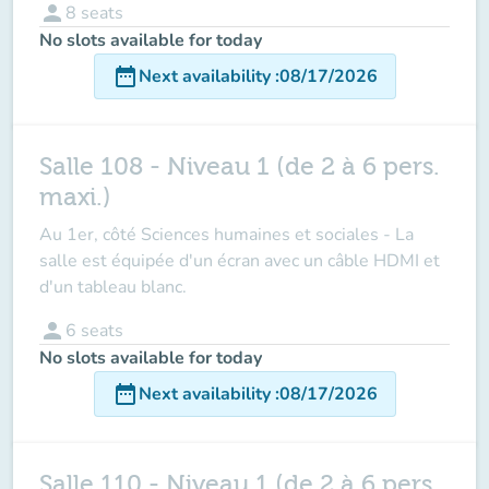
person
8
seats
No slots available for today
date_range
Next availability
:
08/17/2026
Salle 108 - Niveau 1 (de 2 à 6 pers.
maxi.)
Au 1er, côté Sciences humaines et sociales - La
salle est équipée d'un écran avec un câble HDMI et
d'un tableau blanc.
person
6
seats
No slots available for today
date_range
Next availability
:
08/17/2026
Salle 110 - Niveau 1 (de 2 à 6 pers.