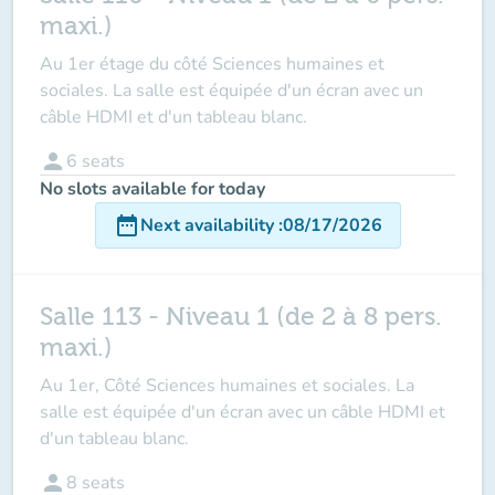
maxi.)
Au 1er étage du côté Sciences humaines et
sociales. La salle est équipée d'un écran avec un
câble HDMI et d'un tableau blanc.
person
6
seats
No slots available for today
date_range
Next availability
:
08/17/2026
Salle 113 - Niveau 1 (de 2 à 8 pers.
maxi.)
Au 1er, Côté Sciences humaines et sociales. La
salle est équipée d'un écran avec un câble HDMI et
d'un tableau blanc.
person
8
seats