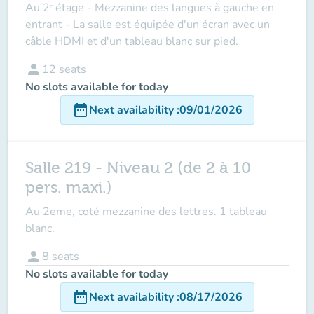
Au 2ᵉ étage - Mezzanine des langues à gauche en
entrant - La salle est équipée d'un écran avec un
câble HDMI et d'un tableau blanc sur pied.
person
12
seats
No slots available for today
date_range
Next availability
:
09/01/2026
Salle 219 - Niveau 2 (de 2 à 10
pers. maxi.)
Au 2eme, coté mezzanine des lettres. 1 tableau
blanc.
person
8
seats
No slots available for today
date_range
Next availability
:
08/17/2026