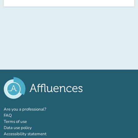
(new tab)
Are you a professional?
FAQ
Terms of use
Data use policy
Accessibility statement