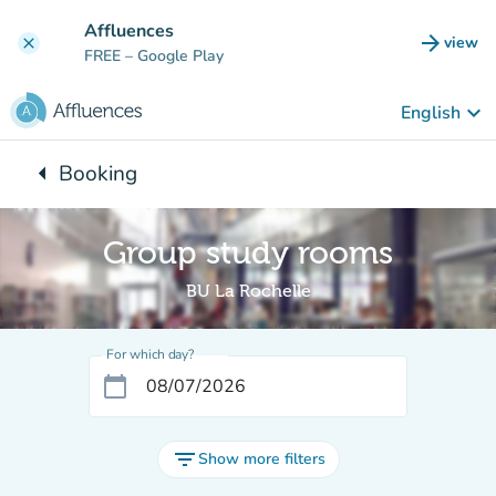
Go to main content
Affluences
arrow_forward
view
clear
(new t
FREE
– Google Play
keyboard_arrow_down
English
arrow_left
Booking
Back to:
Group study rooms
BU La Rochelle
For which day?
calendar_today
filter_list
Show more filters