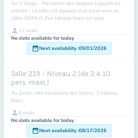
Au 2ᵉ étage - Mezzanine des langues à gauche en
entrant - La salle est équipée d'un écran avec un
câble HDMI et d'un tableau blanc sur pied.
person
12
seats
No slots available for today
date_range
Next availability
:
09/01/2026
Salle 219 - Niveau 2 (de 2 à 10
pers. maxi.)
Au 2eme, coté mezzanine des lettres. 1 tableau
blanc.
person
8
seats
No slots available for today
date_range
Next availability
:
08/17/2026