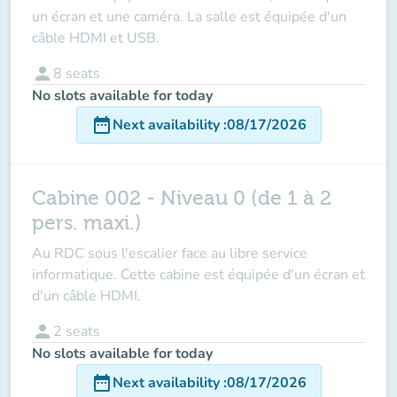
un écran et une caméra. La salle est équipée d'un
câble HDMI et USB.
person
8
seats
No slots available for today
date_range
Next availability
:
08/17/2026
Cabine 002 - Niveau 0 (de 1 à 2
pers. maxi.)
Au RDC sous l'escalier face au libre service
informatique. Cette cabine est équipée d'un écran et
d'un câble HDMI.
person
2
seats
No slots available for today
date_range
Next availability
:
08/17/2026