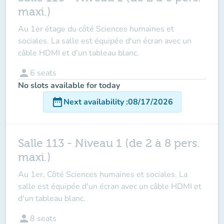
maxi.)
Au 1er étage du côté Sciences humaines et
sociales. La salle est équipée d'un écran avec un
câble HDMI et d'un tableau blanc.
person
6
seats
No slots available for today
date_range
Next availability
:
08/17/2026
Salle 113 - Niveau 1 (de 2 à 8 pers.
maxi.)
Au 1er, Côté Sciences humaines et sociales. La
salle est équipée d'un écran avec un câble HDMI et
d'un tableau blanc.
person
8
seats