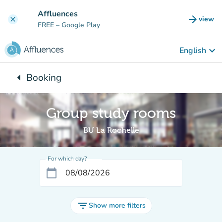
Go to main content
Affluences
arrow_forward
view
clear
(new t
FREE
– Google Play
keyboard_arrow_down
English
arrow_left
Booking
Back to:
Group study rooms
BU La Rochelle
For which day?
calendar_today
filter_list
Show more filters