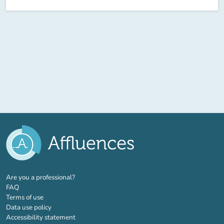
(new tab)
Are you a professional?
FAQ
Terms of use
Data use policy
Accessibility statement