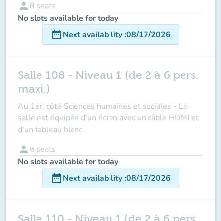
person
8
seats
No slots available for today
date_range
Next availability
:
08/17/2026
Salle 108 - Niveau 1 (de 2 à 6 pers.
maxi.)
Au 1er, côté Sciences humaines et sociales - La
salle est équipée d'un écran avec un câble HDMI et
d'un tableau blanc.
person
6
seats
No slots available for today
date_range
Next availability
:
08/17/2026
Salle 110 - Niveau 1 (de 2 à 6 pers.