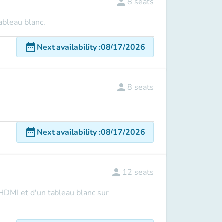
person
8
seats
ableau blanc.
date_range
Next availability
:
08/17/2026
person
8
seats
date_range
Next availability
:
08/17/2026
person
12
seats
 HDMI et d'un tableau blanc sur