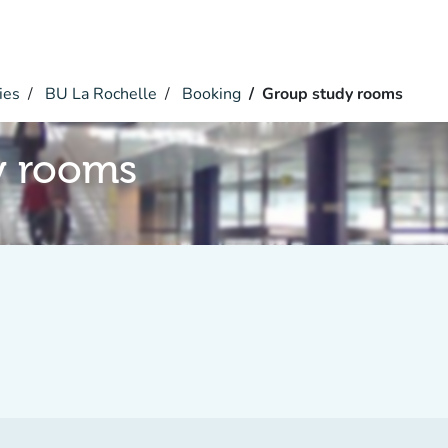
ies
BU La Rochelle
Booking
Group study rooms
y rooms