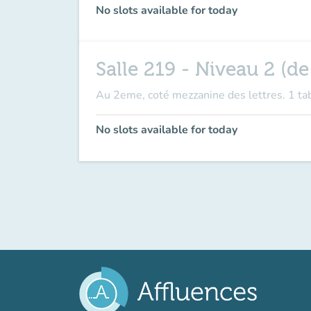
No slots available for today
Salle 219 - Niveau 2 (de
Au 2eme, coté mezzanine des lettres. 1 ta
No slots available for today