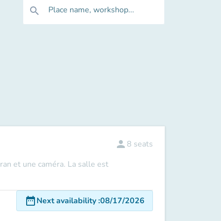
Place name, workshop...
search
person
8
seats
ran et une caméra. La salle est
date_range
Next availability
:
08/17/2026