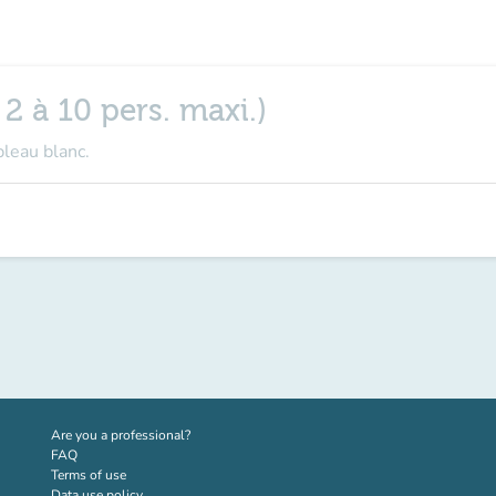
 2 à 10 pers. maxi.)
bleau blanc.
(new tab)
Are you a professional?
FAQ
Terms of use
Data use policy