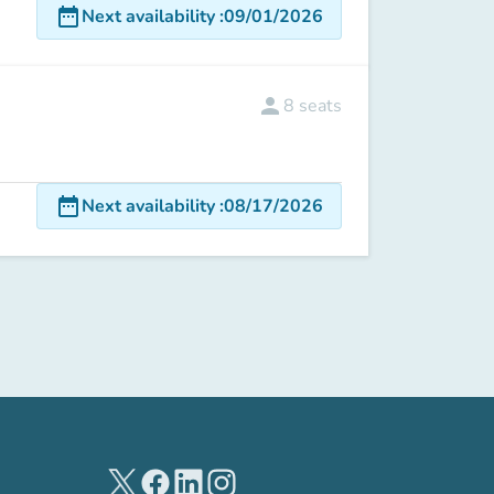
date_range
Next availability
:
09/01/2026
person
8
seats
date_range
Next availability
:
08/17/2026
(new tab)
(new tab)
(new tab)
(new tab)