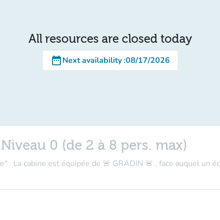
All resources are closed today
date_range
Next availability
:
08/17/2026
Niveau 0 (de 2 à 8 pers. max)
ue" . La cabine est équipée de 🚨 GRADIN 🚨 , face auquel un éc