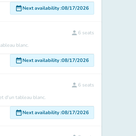
date_range
Next availability
:
08/17/2026
person
6
seats
tableau blanc.
date_range
Next availability
:
08/17/2026
person
6
seats
t d'un tableau blanc.
date_range
Next availability
:
08/17/2026