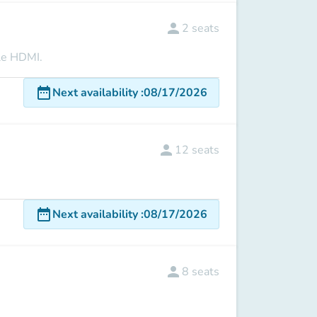
person
2
seats
ble HDMI.
date_range
Next availability
:
08/17/2026
person
12
seats
date_range
Next availability
:
08/17/2026
person
8
seats