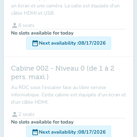
un écran et une caméra. La salle est équipée d'un
câble HDMI et USB.
person
8
seats
No slots available for today
date_range
Next availability
:
08/17/2026
Cabine 002 - Niveau 0 (de 1 à 2
pers. maxi.)
Au RDC sous l'escalier face au libre service
informatique. Cette cabine est équipée d'un écran et
d'un câble HDMI.
person
2
seats
No slots available for today
date_range
Next availability
:
08/17/2026