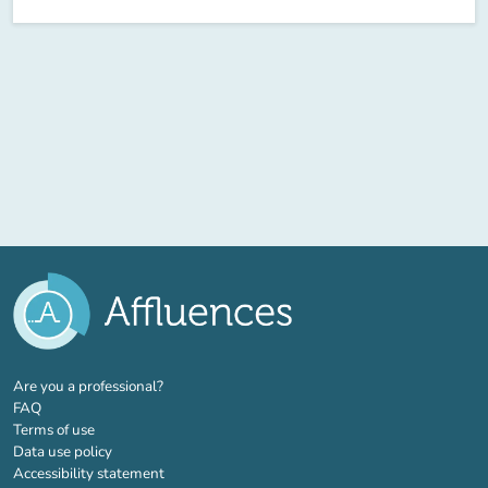
(new tab)
Are you a professional?
FAQ
Terms of use
Data use policy
Accessibility statement