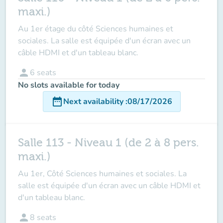
maxi.)
Au 1er étage du côté Sciences humaines et
sociales. La salle est équipée d'un écran avec un
câble HDMI et d'un tableau blanc.
person
6
seats
No slots available for today
date_range
Next availability
:
08/17/2026
Salle 113 - Niveau 1 (de 2 à 8 pers.
maxi.)
Au 1er, Côté Sciences humaines et sociales. La
salle est équipée d'un écran avec un câble HDMI et
d'un tableau blanc.
person
8
seats