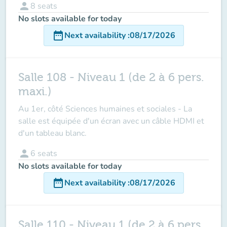
person
8
seats
No slots available for today
date_range
Next availability
:
08/17/2026
Salle 108 - Niveau 1 (de 2 à 6 pers.
maxi.)
Au 1er, côté Sciences humaines et sociales - La
salle est équipée d'un écran avec un câble HDMI et
d'un tableau blanc.
person
6
seats
No slots available for today
date_range
Next availability
:
08/17/2026
Salle 110 - Niveau 1 (de 2 à 6 pers.