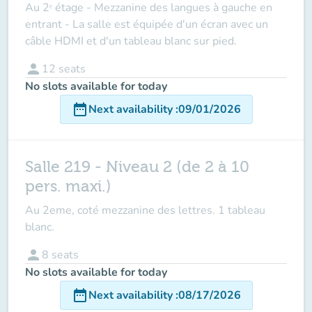
Au 2ᵉ étage - Mezzanine des langues à gauche en
entrant - La salle est équipée d'un écran avec un
câble HDMI et d'un tableau blanc sur pied.
person
12
seats
No slots available for today
date_range
Next availability
:
09/01/2026
Salle 219 - Niveau 2 (de 2 à 10
pers. maxi.)
Au 2eme, coté mezzanine des lettres. 1 tableau
blanc.
person
8
seats
No slots available for today
date_range
Next availability
:
08/17/2026