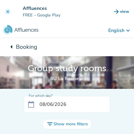
Go to main content
Affluences
arrow_forward
view
clear
(new t
FREE
– Google Play
keyboard_arrow_down
English
arrow_left
Booking
Back to:
Group study rooms
BU La Rochelle
For which day?
calendar_today
filter_list
Show more filters