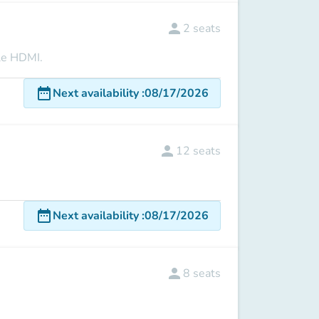
person
2
seats
ble HDMI.
date_range
Next availability
:
08/17/2026
person
12
seats
date_range
Next availability
:
08/17/2026
person
8
seats