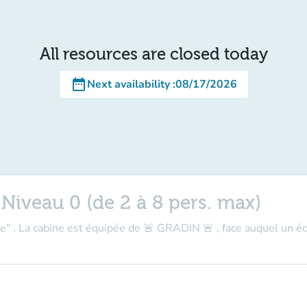
All resources are closed today
date_range
Next availability
:
08/17/2026
Niveau 0 (de 2 à 8 pers. max)
ue" . La cabine est équipée de 🚨 GRADIN 🚨 , face auquel un éc