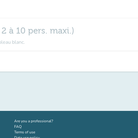
 2 à 10 pers. maxi.)
bleau blanc.
(new tab)
Are you a professional?
FAQ
Terms of use
Data use policy