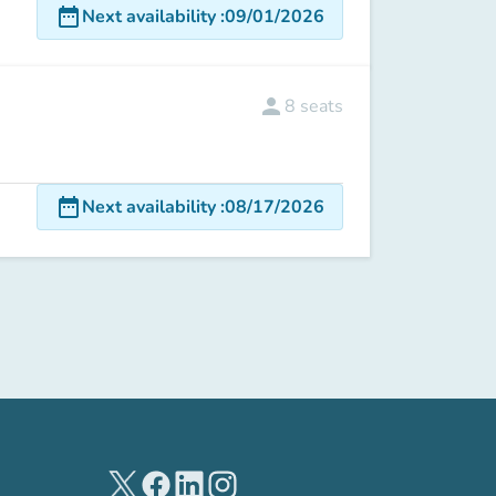
date_range
Next availability
:
09/01/2026
person
8
seats
date_range
Next availability
:
08/17/2026
(new tab)
(new tab)
(new tab)
(new tab)