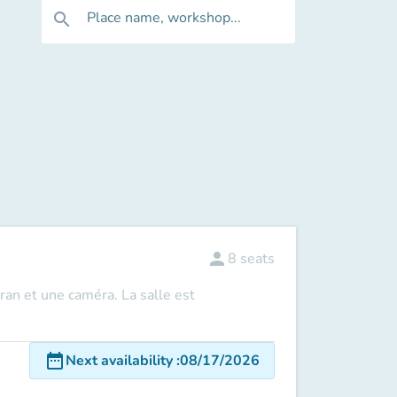
Place name, workshop...
search
person
8
seats
ran et une caméra. La salle est
date_range
Next availability
:
08/17/2026