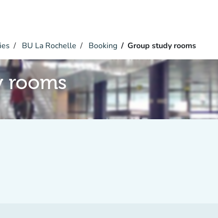
ies
BU La Rochelle
Booking
Group study rooms
y rooms