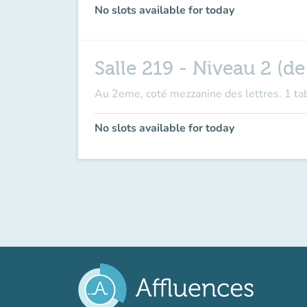
No slots available for today
Salle 219 - Niveau 2 (de
Au 2eme, coté mezzanine des lettres. 1 ta
No slots available for today