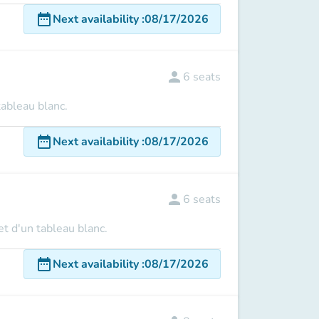
date_range
Next availability
:
08/17/2026
person
6
seats
tableau blanc.
date_range
Next availability
:
08/17/2026
person
6
seats
t d'un tableau blanc.
date_range
Next availability
:
08/17/2026