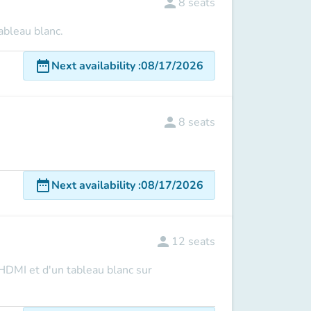
person
8
seats
ableau blanc.
date_range
Next availability
:
08/17/2026
person
8
seats
date_range
Next availability
:
08/17/2026
person
12
seats
 HDMI et d'un tableau blanc sur